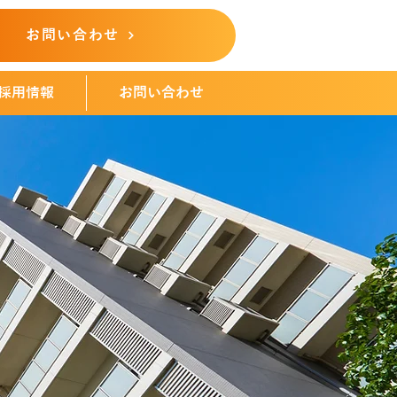
お問い合わせ
採用情報
お問い合わせ